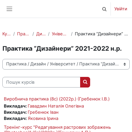
Перейти до головного вмісту
Увійти
Переключити 
Бокова панель
Курси
Практика
Дизайн
Університет
Практика “Дизайнери” 2021-2022 н.р.
Практика “Дизайнери” 2021-2022 н.р.
Категорії курсів
Пошук курсів
Пошук курсів
Виробнича практика (8с) (2022р.) (Гребенюк І.В.)
Викладач:
Гавадзин Наталія Олегівна
Викладач:
Гребенюк Іван
Викладач:
Яковина Ірина
Тренінг-курс "Редагування растрових зображень