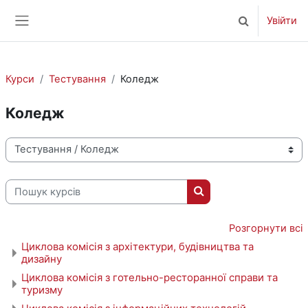
Перейти до головного вмісту
Увійти
Переключити 
Бокова панель
Курси
Тестування
Коледж
Коледж
Категорії курсів
Пошук курсів
Пошук курсів
Розгорнути всі
Циклова комісія з архітектури, будівництва та
дизайну
Циклова комісія з готельно-ресторанної справи та
туризму